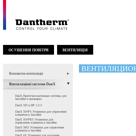
ОСУШЕННЯ ПОВІТРЯ
ВЕНТИЛЯЦІЯ
ВЕНТИЛЯЦИО
Компактна вентиляція
Вентиляціоні системи DanX
DanX Приточно-вытяжные системы для
бассейна и аквапарка
DanX XD и HP 1-2-3
DanX XWPS Установки для управления
климатом в бассейне
DanX XWPRS Установки для
управления климатом в бассейне
DanX XKS Установки для управления
климатом в бассейне
DanX AF Установки для осушения